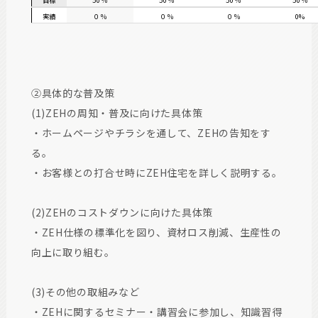
目標
50％
50％
50％
50％
実績
０％
０％
０％
0%
②具体的な普及策
(1)ZEHの周知・普及に向けた具体策
・ホームページやチラシを通して、ZEHの告知をす
る。
・お客様との打合せ時にZEH住宅を詳しく説明する。
(2)ZEHのコストダウンに向けた具体策
・ZEH仕様の標準化を図り、資材ロス削減、生産性の
向上に取り組む。
(3)その他の取組みなど
・ZEHに関するセミナー・講習会に参加し、知識習得